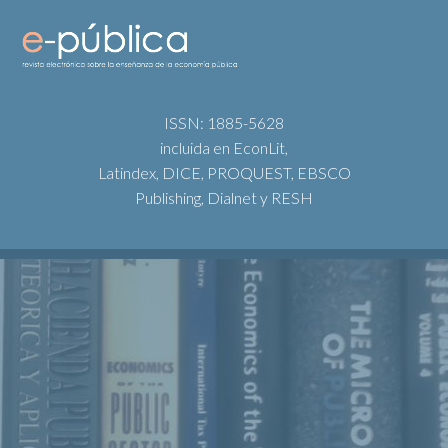
ISSN: 1885-5628
incluida en EconLit,
Latindex, DICE, PROQUEST, EBSCO
Publishing, Dialnet y RESH