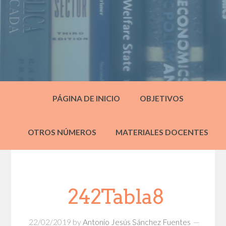
PÁGINA DE INICIO
OBJETIVOS
OTROS NÚMEROS
MATERIALES DOCENTES
242Tabla8
22/02/2019
by
Antonio Jesús Sánchez Fuentes