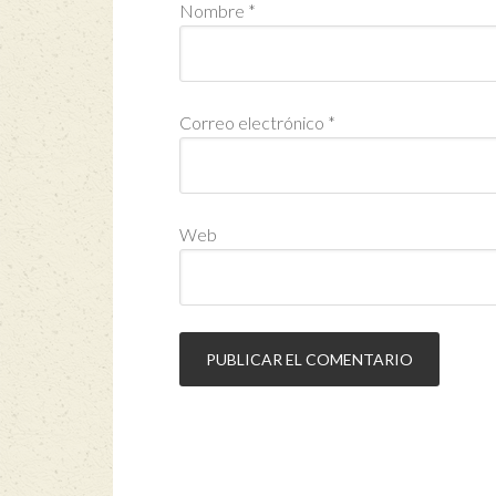
Nombre
*
Correo electrónico
*
Web