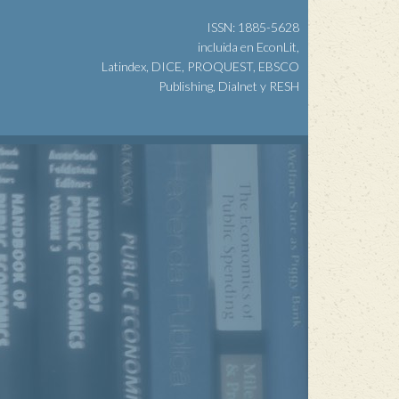
ISSN: 1885-5628
incluida en EconLit,
Latindex, DICE, PROQUEST, EBSCO
Publishing, Dialnet y RESH