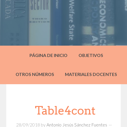
PÁGINA DE INICIO
OBJETIVOS
OTROS NÚMEROS
MATERIALES DOCENTES
Table4cont
28/09/2018
by
Antonio Jesús Sánchez Fuentes