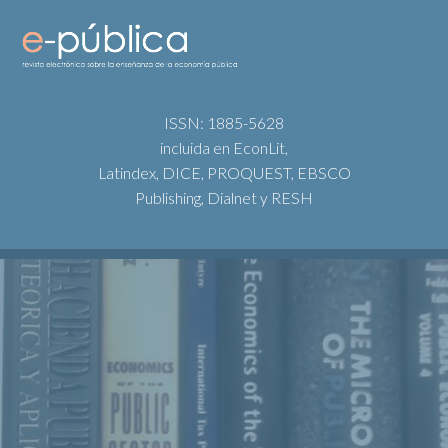
ISSN: 1885-5628
incluida en EconLit,
Latindex, DICE, PROQUEST, EBSCO
Publishing, Dialnet y RESH