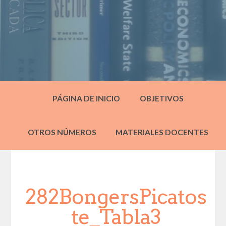
PÁGINA DE INICIO
OBJETIVOS
OTROS NÚMEROS
MATERIALES DOCENTES
282BongersPicatos
te_Tabla3