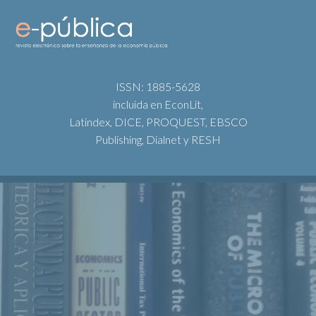
ISSN: 1885-5628
incluida en EconLit,
Latindex, DICE, PROQUEST, EBSCO
Publishing, Dialnet y RESH