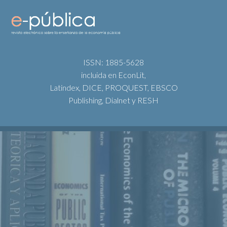
ISSN: 1885-5628
incluida en EconLit,
Latindex, DICE, PROQUEST, EBSCO
Publishing, Dialnet y RESH