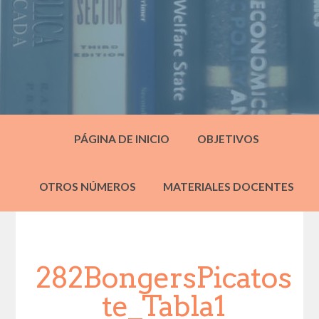
PÁGINA DE INICIO
OBJETIVOS
OTROS NÚMEROS
MATERIALES DOCENTES
282BongersPicatos
te_Tabla1