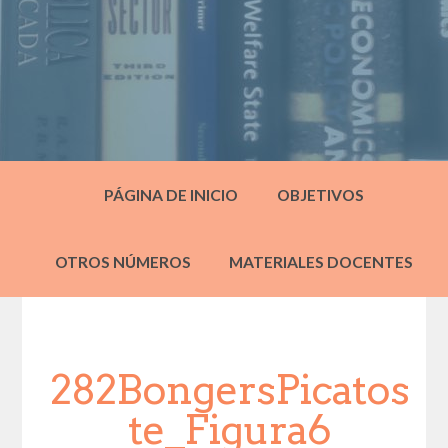
PÁGINA DE INICIO
OBJETIVOS
OTROS NÚMEROS
MATERIALES DOCENTES
282BongersPicatos
te_Figura6