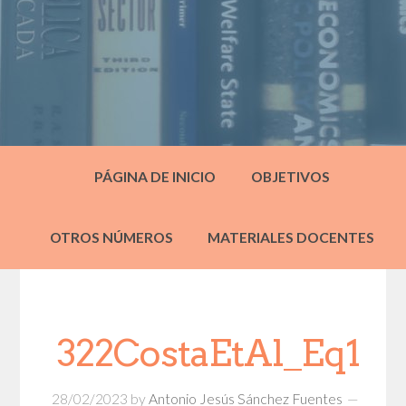
PÁGINA DE INICIO
OBJETIVOS
OTROS NÚMEROS
MATERIALES DOCENTES
322CostaEtAl_Eq1
28/02/2023
by
Antonio Jesús Sánchez Fuentes