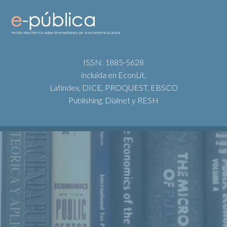
ISSN: 1885-5628
incluida en EconLit,
Latindex, DICE, PROQUEST, EBSCO
Publishing, Dialnet y RESH