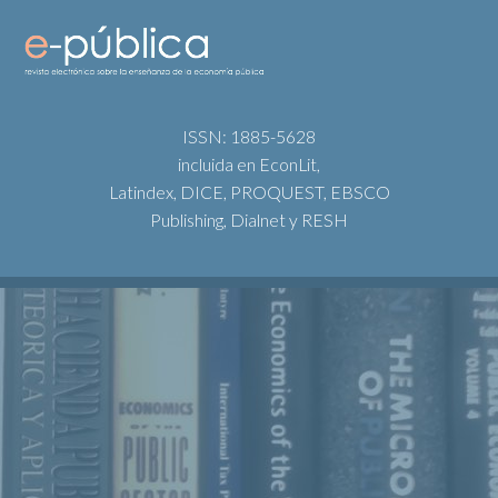
ISSN: 1885-5628
incluida en EconLit,
Latindex, DICE, PROQUEST, EBSCO
Publishing, Dialnet y RESH