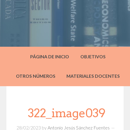
PÁGINA DE INICIO
OBJETIVOS
OTROS NÚMEROS
MATERIALES DOCENTES
322_image039
28/02/2023
by
Antonio Jesús Sánchez Fuentes