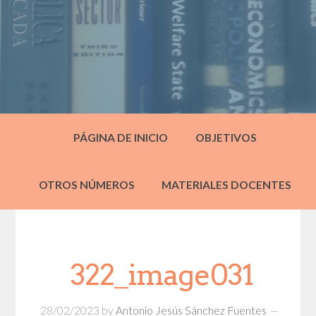
PÁGINA DE INICIO
OBJETIVOS
OTROS NÚMEROS
MATERIALES DOCENTES
322_image031
28/02/2023
by
Antonio Jesús Sánchez Fuentes