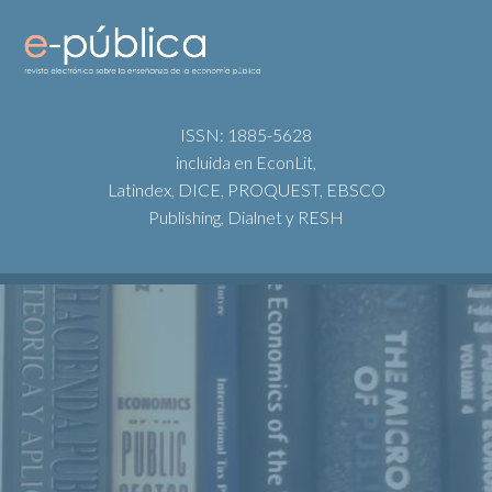
ISSN: 1885-5628
incluida en EconLit,
Latindex, DICE, PROQUEST, EBSCO
Publishing, Dialnet y RESH