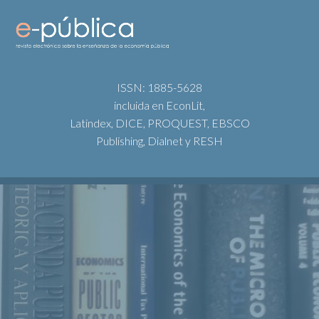
ISSN: 1885-5628
incluida en EconLit,
Latindex, DICE, PROQUEST, EBSCO
Publishing, Dialnet y RESH