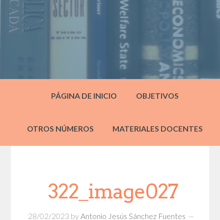
PÁGINA DE INICIO
OBJETIVOS
OTROS NÚMEROS
MATERIALES DOCENTES
322_image027
28/02/2023
by
Antonio Jesús Sánchez Fuentes