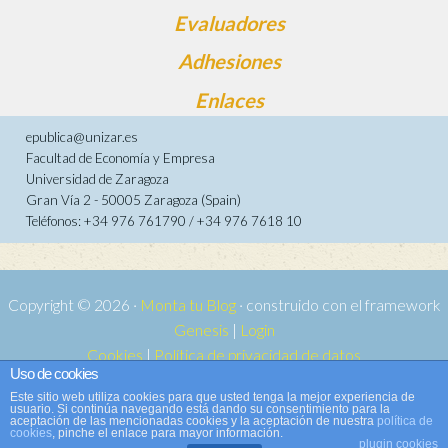
Evaluadores
Adhesiones
Enlaces
epublica@unizar.es
Facultad de Economía y Empresa
Universidad de Zaragoza
Gran Vía 2 - 50005 Zaragoza (Spain)
Teléfonos: +34 976 761790 / +34 976 7618 10
Copyright © 2026 ·
Monta tu Blog
· construido con el framework
Genesis
|
Login
Cookies
|
Política de privacidad de datos
Uso de cookies
Copyright © 2026 ·
Tema para e-publica 2
on
Genesis Framework
·
Este sitio web utiliza cookies para que usted tenga la mejor experiencia de
WordPress
·
Acceder
usuario. Si continúa navegando está dando su consentimiento para la
aceptación de las mencionadas cookies y la aceptación de nuestra
política de
cookies
, pinche el enlace para mayor información.
plugin cookies