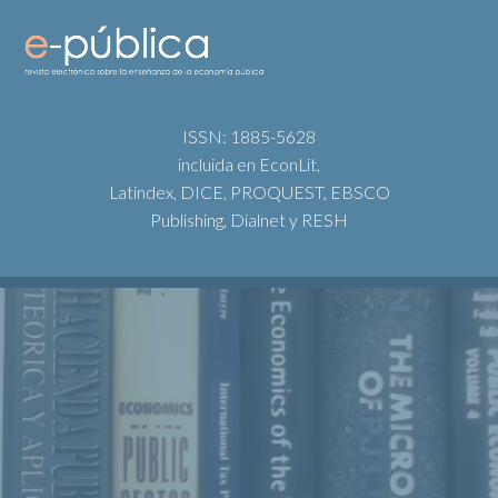
ISSN: 1885-5628
incluida en EconLit,
Latindex, DICE, PROQUEST, EBSCO
Publishing, Dialnet y RESH