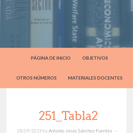
PÁGINA DE INICIO
OBJETIVOS
OTROS NÚMEROS
MATERIALES DOCENTES
251_Tabla2
28/09/2019
by
Antonio Jesús Sánchez Fuentes