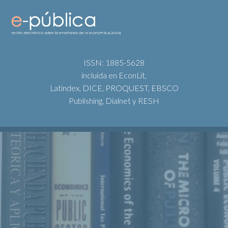
ISSN: 1885-5628
incluida en EconLit,
Latindex, DICE, PROQUEST, EBSCO
Publishing, Dialnet y RESH