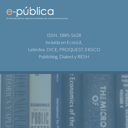
ISSN: 1885-5628
incluida en EconLit,
Latindex, DICE, PROQUEST, EBSCO
Publishing, Dialnet y RESH