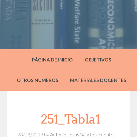
PÁGINA DE INICIO
OBJETIVOS
OTROS NÚMEROS
MATERIALES DOCENTES
251_Tabla1
28/09/2019
by
Antonio Jesús Sánchez Fuentes