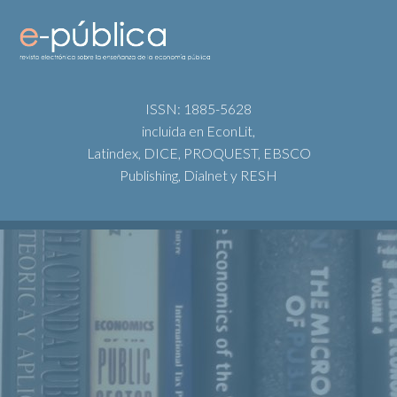
ISSN: 1885-5628
incluida en EconLit,
Latindex, DICE, PROQUEST, EBSCO
Publishing, Dialnet y RESH