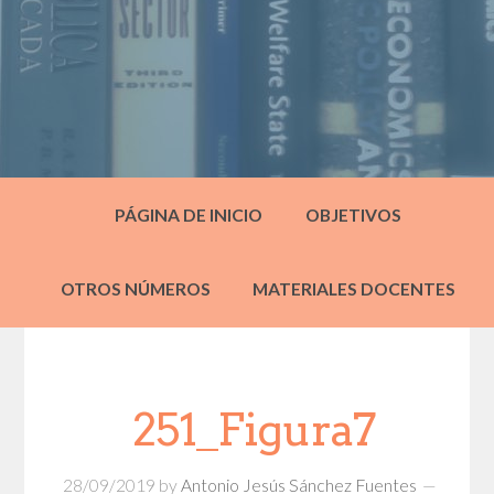
PÁGINA DE INICIO
OBJETIVOS
OTROS NÚMEROS
MATERIALES DOCENTES
251_Figura7
28/09/2019
by
Antonio Jesús Sánchez Fuentes