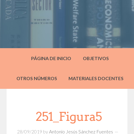
PÁGINA DE INICIO
OBJETIVOS
OTROS NÚMEROS
MATERIALES DOCENTES
251_Figura5
28/09/2019
by
Antonio Jesús Sánchez Fuentes