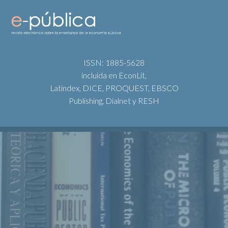
ISSN: 1885-5628
incluida en EconLit,
Latindex, DICE, PROQUEST, EBSCO
Publishing, Dialnet y RESH