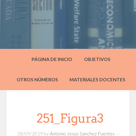
PÁGINA DE INICIO
OBJETIVOS
OTROS NÚMEROS
MATERIALES DOCENTES
251_Figura3
28/09/2019
by
Antonio Jesús Sánchez Fuentes