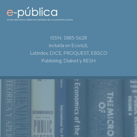
ISSN: 1885-5628
incluida en EconLit,
Latindex, DICE, PROQUEST, EBSCO
Publishing, Dialnet y RESH