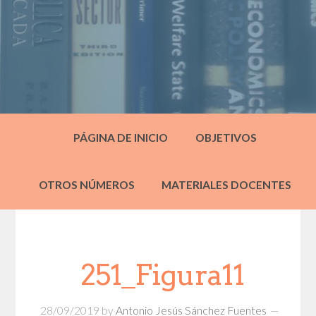
PÁGINA DE INICIO
OBJETIVOS
OTROS NÚMEROS
MATERIALES DOCENTES
251_Figura11
28/09/2019
by
Antonio Jesús Sánchez Fuentes