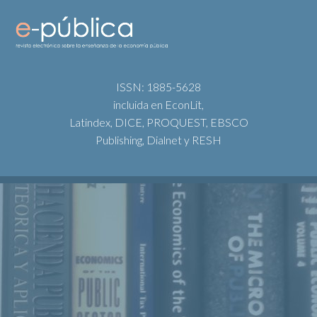
ISSN: 1885-5628
incluida en EconLit,
Latindex, DICE, PROQUEST, EBSCO
Publishing, Dialnet y RESH