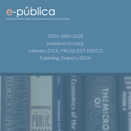
ISSN: 1885-5628
incluida en EconLit,
Latindex, DICE, PROQUEST, EBSCO
Publishing, Dialnet y RESH