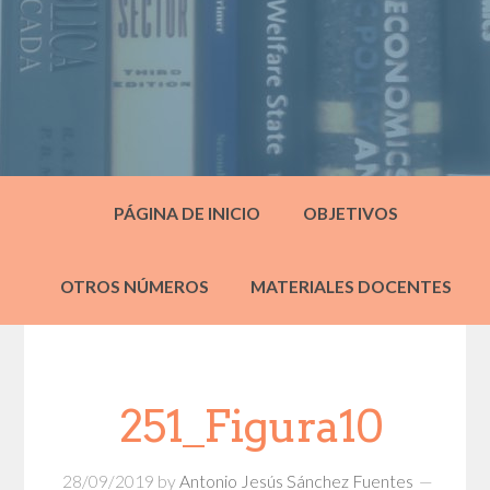
PÁGINA DE INICIO
OBJETIVOS
OTROS NÚMEROS
MATERIALES DOCENTES
251_Figura10
28/09/2019
by
Antonio Jesús Sánchez Fuentes