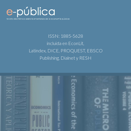
ISSN: 1885-5628
incluida en EconLit,
Latindex, DICE, PROQUEST, EBSCO
Publishing, Dialnet y RESH