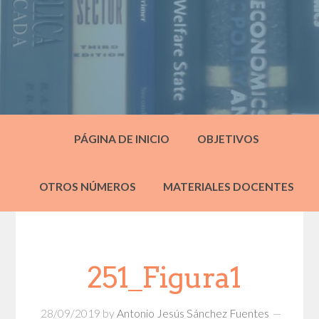
PÁGINA DE INICIO
OBJETIVOS
OTROS NÚMEROS
MATERIALES DOCENTES
251_Figura1
28/09/2019
by
Antonio Jesús Sánchez Fuentes