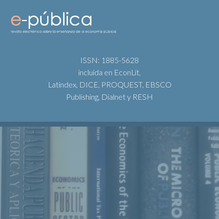
ISSN: 1885-5628
incluida en EconLit,
Latindex, DICE, PROQUEST, EBSCO
Publishing, Dialnet y RESH