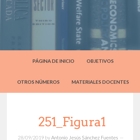
PÁGINA DE INICIO
OBJETIVOS
OTROS NÚMEROS
MATERIALES DOCENTES
251_Figura1
28/09/2019
by
Antonio Jesús Sánchez Fuentes