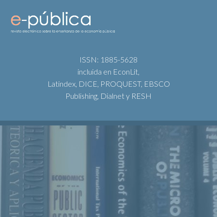
ISSN: 1885-5628
incluida en EconLit,
Latindex, DICE, PROQUEST, EBSCO
Publishing, Dialnet y RESH