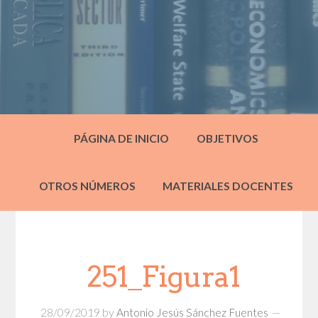
PÁGINA DE INICIO
OBJETIVOS
OTROS NÚMEROS
MATERIALES DOCENTES
251_Figura1
28/09/2019
by
Antonio Jesús Sánchez Fuentes