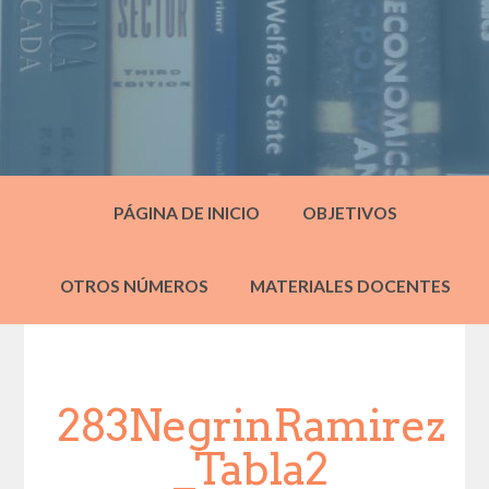
PÁGINA DE INICIO
OBJETIVOS
OTROS NÚMEROS
MATERIALES DOCENTES
283NegrinRamirez
_Tabla2