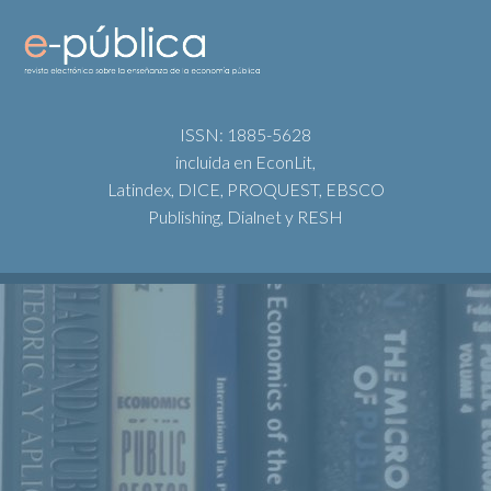
ISSN: 1885-5628
incluida en EconLit,
Latindex, DICE, PROQUEST, EBSCO
Publishing, Dialnet y RESH