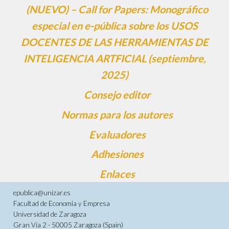
(NUEVO) – Call for Papers: Monográfico
especial en e-pública sobre los USOS
DOCENTES DE LAS HERRAMIENTAS DE
INTELIGENCIA ARTFICIAL (septiembre,
2025)
Consejo editor
Normas para los autores
Evaluadores
Adhesiones
Enlaces
epublica@unizar.es
Facultad de Economía y Empresa
Universidad de Zaragoza
Gran Vía 2 - 50005 Zaragoza (Spain)