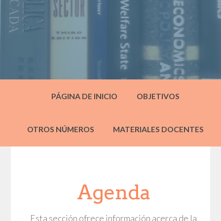
PÁGINA DE INICIO
OBJETIVOS
OTROS NÚMEROS
MATERIALES DOCENTES
Agenda
Esta sección ofrece información acerca de la