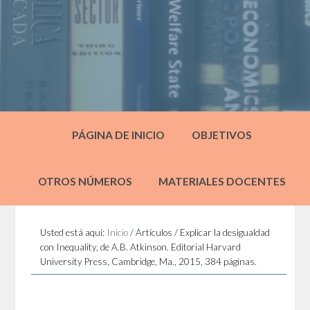
PÁGINA DE INICIO
OBJETIVOS
OTROS NÚMEROS
MATERIALES DOCENTES
Usted está aquí:
Inicio
/
Artículos
/
Explicar la desigualdad
con Inequality, de A.B. Atkinson. Editorial Harvard
University Press, Cambridge, Ma., 2015, 384 páginas.