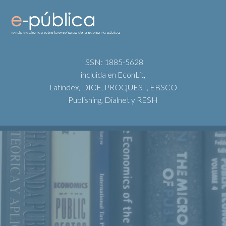
ISSN: 1885-5628
incluida en EconLit,
Latindex, DICE, PROQUEST, EBSCO
Publishing, Dialnet y RESH