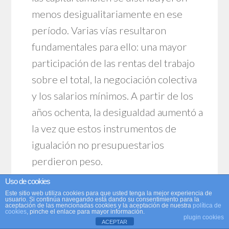
menos desigualitariamente en ese
período. Varias vías resultaron
fundamentales para ello: una mayor
participación de las rentas del trabajo
sobre el total, la negociación colectiva
y los salarios mínimos. A partir de los
años ochenta, la desigualdad aumentó a
la vez que estos instrumentos de
igualación no presupuestarios
perdieron peso.
Uso de cookies
El tercer capítulo es el que
Este sitio web utiliza cookies para que usted tenga la mejor experiencia de
usuario. Si continúa navegando está dando su consentimiento para la
probablemente puede ser más
aceptación de las mencionadas cookies y la aceptación de nuestra
política de
cookies
, pinche el enlace para mayor información.
plugin cookies
aprovechado en actividades docentes.
ACEPTAR