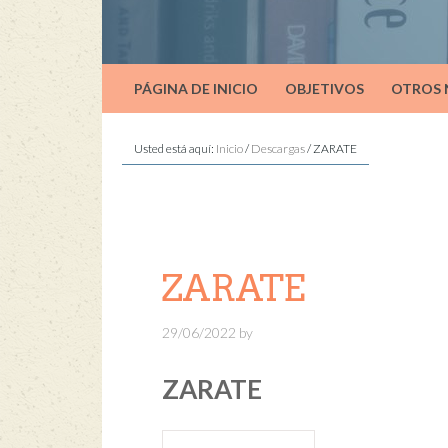
PÁGINA DE INICIO
OBJETIVOS
OTROS
Usted está aquí:
Inicio
/
Descargas
/
ZARATE
ZARATE
29/06/2022
by
ZARATE