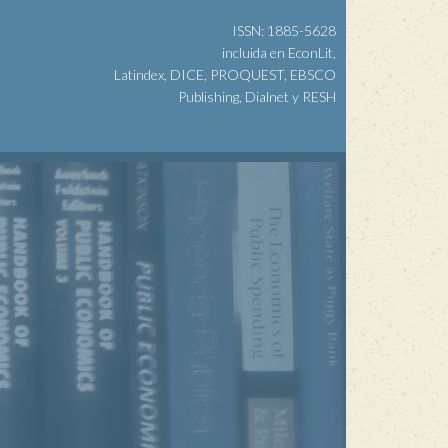
ISSN: 1885-5628
incluida en EconLit,
Latindex, DICE, PROQUEST, EBSCO
Publishing, Dialnet y RESH