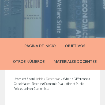
PÁGINA DE INICIO
OBJETIVOS
OTROS NÚMEROS
MATERIALES DOCENTES
Usted está aquí:
Inicio
/
Descargas
/
What a Difference a
Case Makes: Teaching Economic Evaluation of Public
Policies to Non-Economists