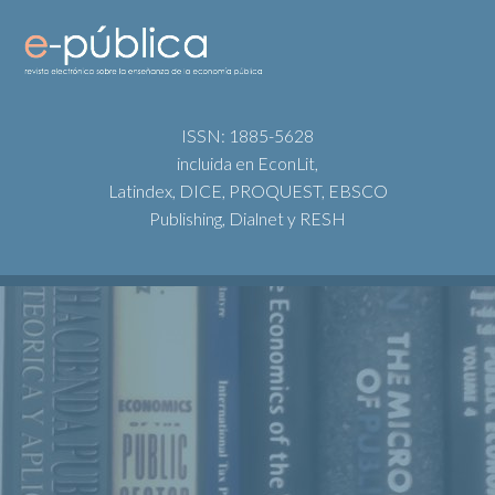
ISSN: 1885-5628
incluida en EconLit,
Latindex, DICE, PROQUEST, EBSCO
Publishing, Dialnet y RESH