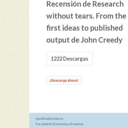
Recensión de Research
without tears. From the
first ideas to published
output de John Creedy
1222
Descargas
¡Descarga ahora!
epublica@unizar.es
Facultad de Economía y Empresa