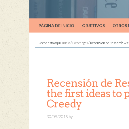
PÁGINA DE INICIO
OBJETIVOS
OTROS
Usted está aquí:
Inicio
/
Descargas
/
Recensión de Research with
Recensión de Res
the first ideas t
Creedy
30/09/2015
by