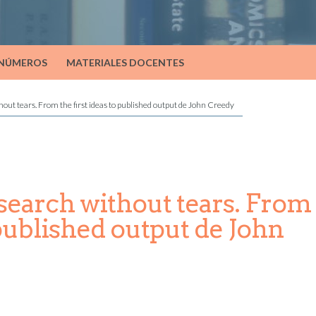
 NÚMEROS
MATERIALES DOCENTES
out tears. From the first ideas to published output de John Creedy
earch without tears. From
o published output de John