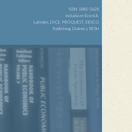
ISSN: 1885-5628
incluida en EconLit,
Latindex, DICE, PROQUEST, EBSCO
Publishing, Dialnet y RESH