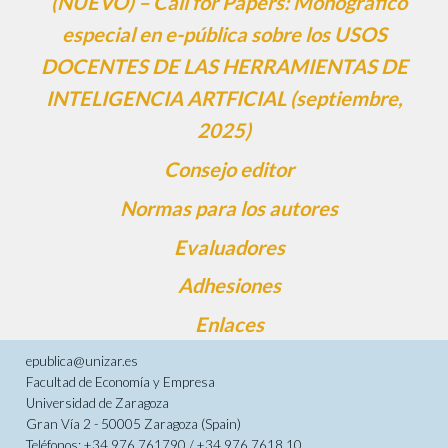
(NUEVO) – Call for Papers: Monográfico
especial en e-pública sobre los USOS
DOCENTES DE LAS HERRAMIENTAS DE
INTELIGENCIA ARTFICIAL (septiembre,
2025)
Consejo editor
Normas para los autores
Evaluadores
Adhesiones
Enlaces
epublica@unizar.es
Facultad de Economía y Empresa
Universidad de Zaragoza
Gran Vía 2 - 50005 Zaragoza (Spain)
Teléfonos: +34 976 761790 / +34 976 7618 10