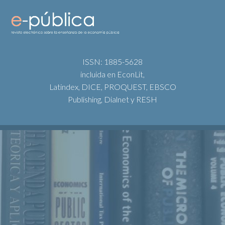
ISSN: 1885-5628
incluida en EconLit,
Latindex, DICE, PROQUEST, EBSCO
Publishing, Dialnet y RESH