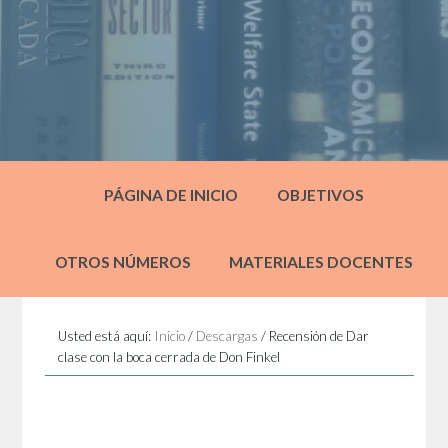
PÁGINA DE INICIO
OBJETIVOS
OTROS NÚMEROS
MATERIALES DOCENTES
Usted está aquí:
Inicio
/
Descargas
/
Recensión de Dar
clase con la boca cerrada de Don Finkel