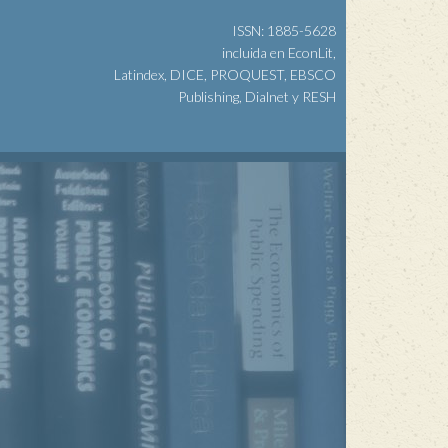
ISSN: 1885-5628
incluida en EconLit,
Latindex, DICE, PROQUEST, EBSCO
Publishing, Dialnet y RESH