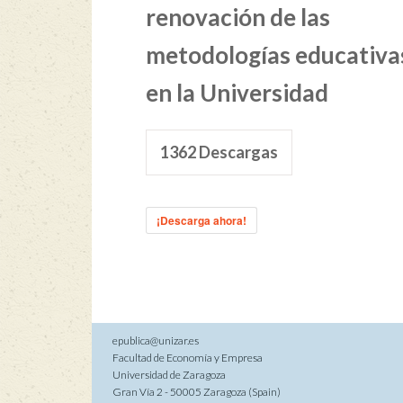
renovación de las
metodologías educativa
en la Universidad
1362
Descargas
¡Descarga ahora!
epublica@unizar.es
Facultad de Economía y Empresa
Universidad de Zaragoza
Gran Vía 2 - 50005 Zaragoza (Spain)