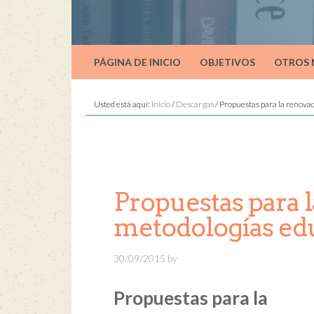
PÁGINA DE INICIO
OBJETIVOS
OTROS
Usted está aquí:
Inicio
/
Descargas
/
Propuestas para la renovac
Propuestas para l
metodologías edu
30/09/2015
by
Propuestas para la