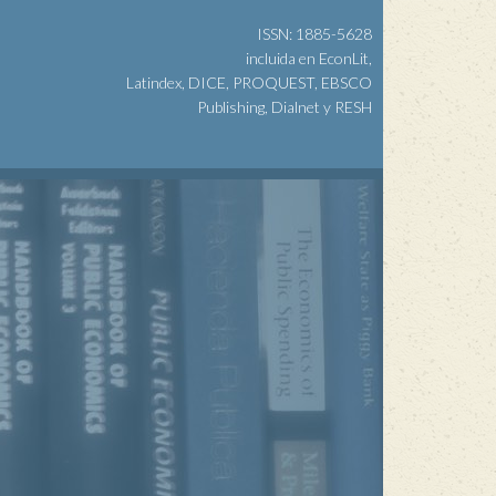
ISSN: 1885-5628
incluida en EconLit,
Latindex, DICE, PROQUEST, EBSCO
Publishing, Dialnet y RESH