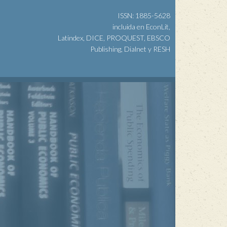
ISSN: 1885-5628
incluida en EconLit,
Latindex, DICE, PROQUEST, EBSCO
Publishing, Dialnet y RESH