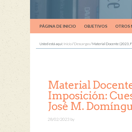
PÁGINA DE INICIO
OBJETIVOS
OTROS
Usted está aquí:
Inicio
/
Descargas
/
Material Docente (2023, Fe
Material Docente 
Imposición: Cuest
José M. Domíngu
28/02/2023
by