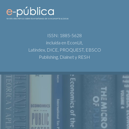
ISSN: 1885-5628
incluida en EconLit,
Latindex, DICE, PROQUEST, EBSCO
Publishing, Dialnet y RESH