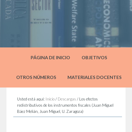
PÁGINA DE INICIO
OBJETIVOS
OTROS NÚMEROS
MATERIALES DOCENTES
Usted está aquí:
Inicio
/
Descargas
/
Los efectos
redistributivos de los instrumentos fiscales (Juan Miguel
Báez Melián, Juan Miguel, U. Zaragoza)