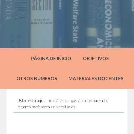
PÁGINA DE INICIO
OBJETIVOS
OTROS NÚMEROS
MATERIALES DOCENTES
Usted está aquí:
Inicio
/
Descargas
/
Lo que hacen los
mejores profesores universitarios