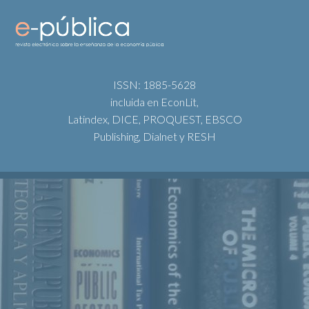
ISSN: 1885-5628
incluida en EconLit,
Latindex, DICE, PROQUEST, EBSCO
Publishing, Dialnet y RESH