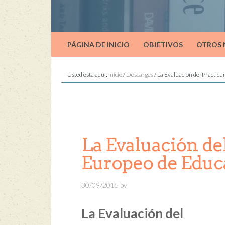
PÁGINA DE INICIO
OBJETIVOS
OTROS
Usted está aquí:
Inicio
/
Descargas
/
La Evaluación del Prácticu
La Evaluación de
Europeo de Educ
30/09/2015
by
La Evaluación del