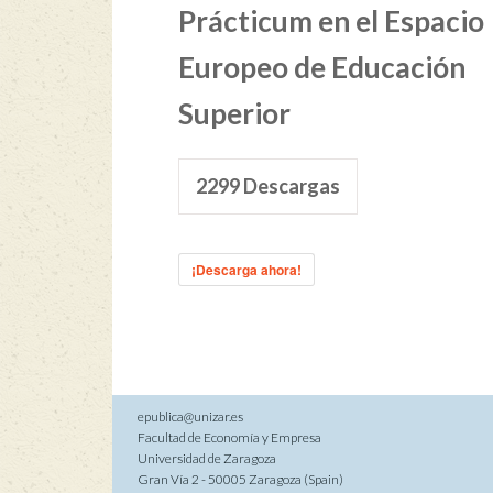
Prácticum en el Espacio
Europeo de Educación
Superior
2299
Descargas
¡Descarga ahora!
epublica@unizar.es
Facultad de Economía y Empresa
Universidad de Zaragoza
Gran Vía 2 - 50005 Zaragoza (Spain)