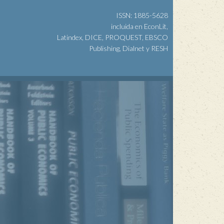
ISSN: 1885-5628
incluida en EconLit,
Latindex, DICE, PROQUEST, EBSCO
Publishing, Dialnet y RESH