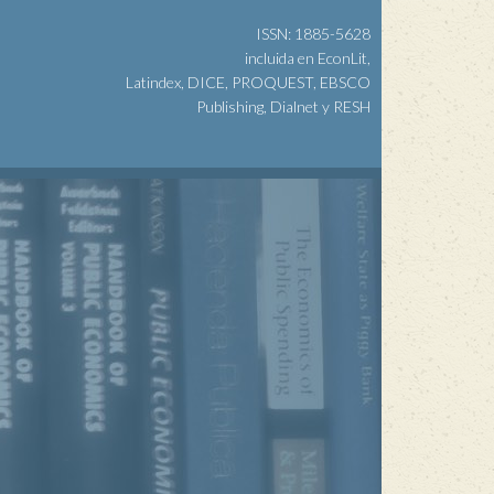
ISSN: 1885-5628
incluida en EconLit,
Latindex, DICE, PROQUEST, EBSCO
Publishing, Dialnet y RESH