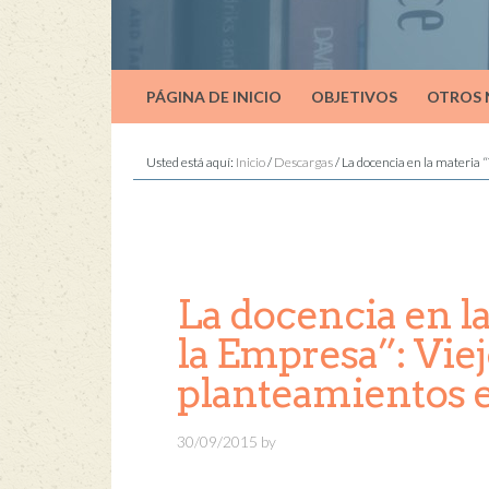
PÁGINA DE INICIO
OBJETIVOS
OTROS
Usted está aquí:
Inicio
/
Descargas
/
La docencia en la materia 
La docencia en l
la Empresa”: Vie
planteamientos e
30/09/2015
by