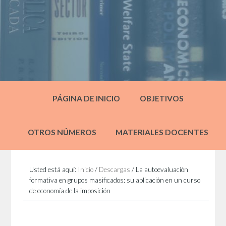
PÁGINA DE INICIO
OBJETIVOS
OTROS NÚMEROS
MATERIALES DOCENTES
Usted está aquí:
Inicio
/
Descargas
/
La autoevaluación
formativa en grupos masificados: su aplicación en un curso
de economía de la imposición