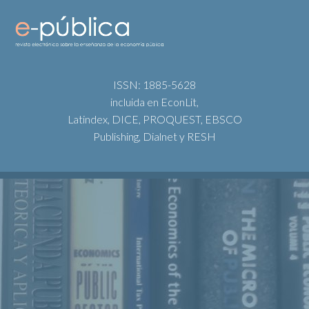
ISSN: 1885-5628
incluida en EconLit,
Latindex, DICE, PROQUEST, EBSCO
Publishing, Dialnet y RESH