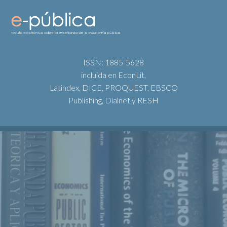
ISSN: 1885-5628
incluida en EconLit,
Latindex, DICE, PROQUEST, EBSCO
Publishing, Dialnet y RESH