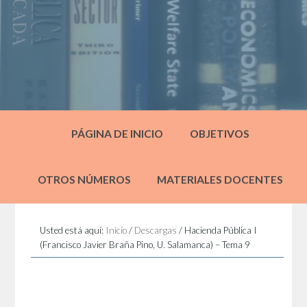
PÁGINA DE INICIO
OBJETIVOS
OTROS NÚMEROS
MATERIALES DOCENTES
Usted está aquí:
Inicio
/
Descargas
/
Hacienda Pública I
(Francisco Javier Braña Pino, U. Salamanca) – Tema 9