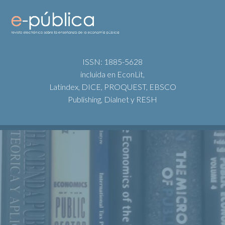
ISSN: 1885-5628
incluida en EconLit,
Latindex, DICE, PROQUEST, EBSCO
Publishing, Dialnet y RESH