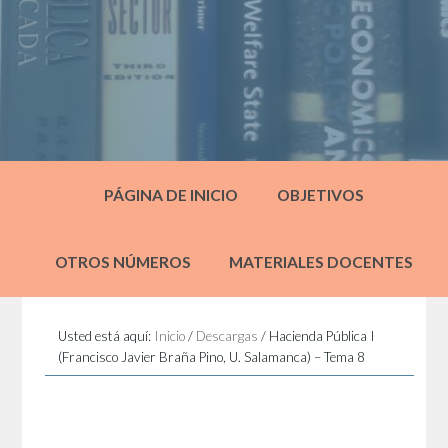
PÁGINA DE INICIO
OBJETIVOS
OTROS NÚMEROS
MATERIALES DOCENTES
Usted está aquí:
Inicio
/
Descargas
/
Hacienda Pública I
(Francisco Javier Braña Pino, U. Salamanca) – Tema 8