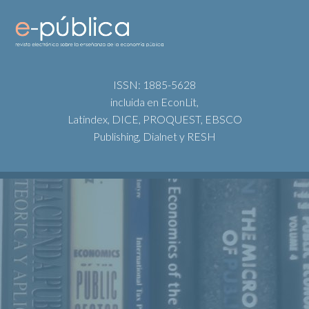
ISSN: 1885-5628
incluida en EconLit,
Latindex, DICE, PROQUEST, EBSCO
Publishing, Dialnet y RESH