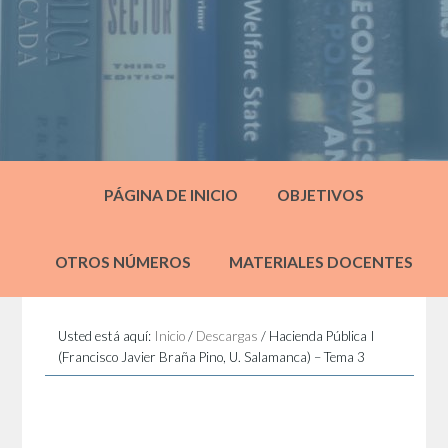
PÁGINA DE INICIO
OBJETIVOS
OTROS NÚMEROS
MATERIALES DOCENTES
Usted está aquí:
Inicio
/
Descargas
/
Hacienda Pública I
(Francisco Javier Braña Pino, U. Salamanca) – Tema 3