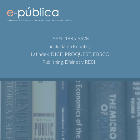
ISSN: 1885-5628
incluida en EconLit,
Latindex, DICE, PROQUEST, EBSCO
Publishing, Dialnet y RESH