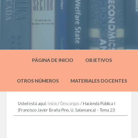
PÁGINA DE INICIO
OBJETIVOS
OTROS NÚMEROS
MATERIALES DOCENTES
Usted está aquí:
Inicio
/
Descargas
/
Hacienda Pública I
(Francisco Javier Braña Pino, U. Salamanca) – Tema 23