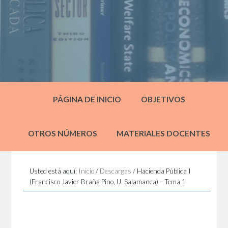
PÁGINA DE INICIO
OBJETIVOS
OTROS NÚMEROS
MATERIALES DOCENTES
Usted está aquí:
Inicio
/
Descargas
/
Hacienda Pública I
(Francisco Javier Braña Pino, U. Salamanca) – Tema 1