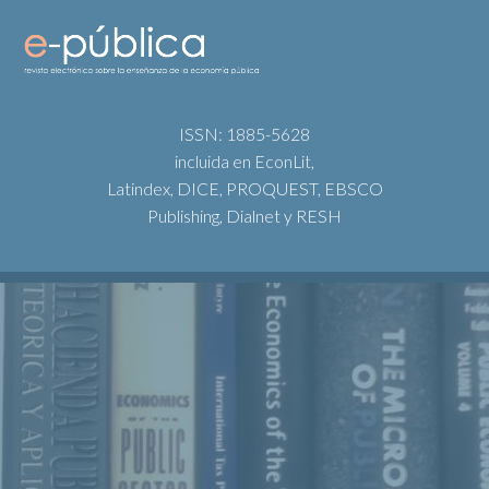
ISSN: 1885-5628
incluida en EconLit,
Latindex, DICE, PROQUEST, EBSCO
Publishing, Dialnet y RESH