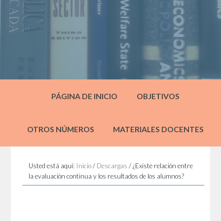
PÁGINA DE INICIO
OBJETIVOS
OTROS NÚMEROS
MATERIALES DOCENTES
Usted está aquí:
Inicio
/
Descargas
/
¿Existe relación entre
la evaluación continua y los resultados de los alumnos?