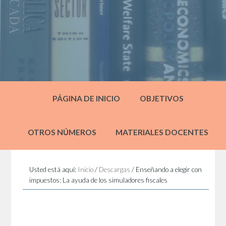
PÁGINA DE INICIO
OBJETIVOS
OTROS NÚMEROS
MATERIALES DOCENTES
Usted está aquí:
Inicio
/
Descargas
/
Enseñando a elegir con
impuestos: La ayuda de los simuladores fiscales