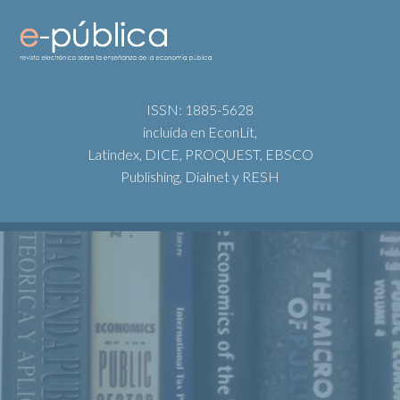
ISSN: 1885-5628
incluida en EconLit,
Latindex, DICE, PROQUEST, EBSCO
Publishing, Dialnet y RESH