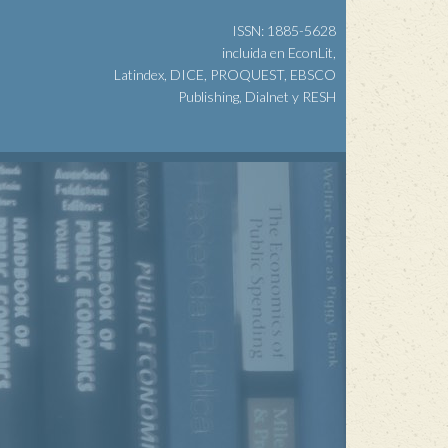
ISSN: 1885-5628
incluida en EconLit,
Latindex, DICE, PROQUEST, EBSCO
Publishing, Dialnet y RESH