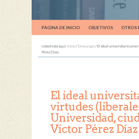
PÁGINA DE INICIO
OBJETIVOS
OTROS
Usted está aquí:
Inicio
/
Descargas
/
El ideal universitario amer
Pérez Díaz
El ideal universi
virtudes (liberal
Universidad, ci
Víctor Pérez Díaz