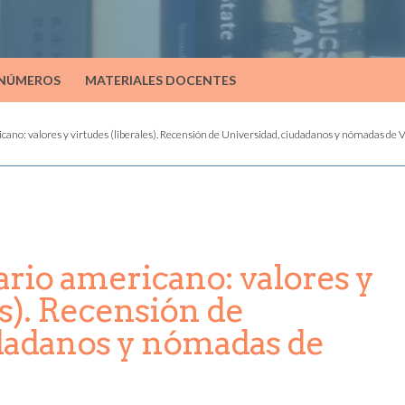
 NÚMEROS
MATERIALES DOCENTES
icano: valores y virtudes (liberales). Recensión de Universidad, ciudadanos y nómadas de V
tario americano: valores y
es). Recensión de
udadanos y nómadas de