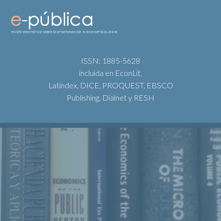
ISSN: 1885-5628
incluida en EconLit,
Latindex, DICE, PROQUEST, EBSCO
Publishing, Dialnet y RESH