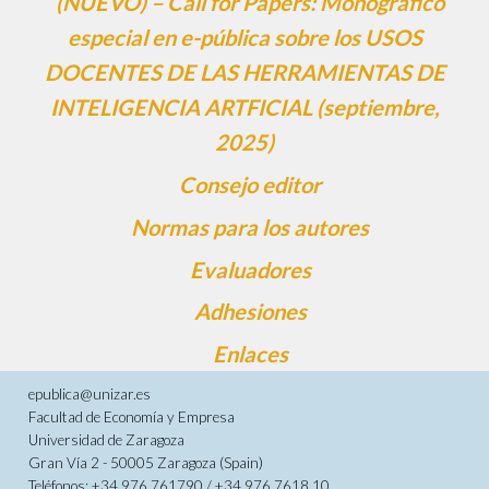
(NUEVO) – Call for Papers: Monográfico
especial en e-pública sobre los USOS
DOCENTES DE LAS HERRAMIENTAS DE
INTELIGENCIA ARTFICIAL (septiembre,
2025)
Consejo editor
Normas para los autores
Evaluadores
Adhesiones
Enlaces
epublica@unizar.es
Facultad de Economía y Empresa
Universidad de Zaragoza
Gran Vía 2 - 50005 Zaragoza (Spain)
Teléfonos: +34 976 761790 / +34 976 7618 10