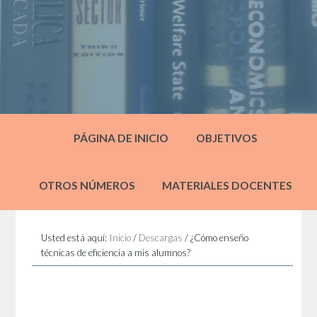
PÁGINA DE INICIO
OBJETIVOS
OTROS NÚMEROS
MATERIALES DOCENTES
Usted está aquí:
Inicio
/
Descargas
/
¿Cómo enseño
técnicas de eficiencia a mis alumnos?