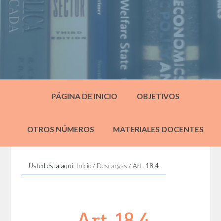
PÁGINA DE INICIO
OBJETIVOS
OTROS NÚMEROS
MATERIALES DOCENTES
Usted está aquí:
Inicio
/
Descargas
/
Art. 18.4
Art. 18.4