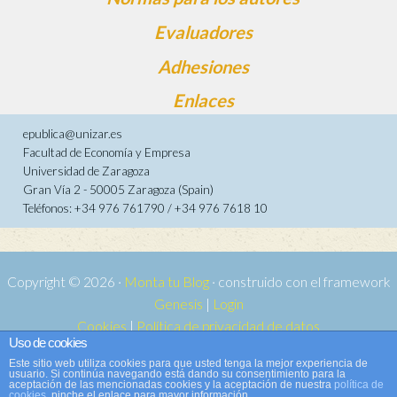
Evaluadores
Adhesiones
Enlaces
epublica@unizar.es
Facultad de Economía y Empresa
Universidad de Zaragoza
Gran Vía 2 - 50005 Zaragoza (Spain)
Teléfonos: +34 976 761790 / +34 976 7618 10
Copyright © 2026 ·
Monta tu Blog
· construido con el framework
Genesis
|
Login
Cookies
|
Política de privacidad de datos
Uso de cookies
Copyright © 2026 ·
Tema para e-publica 2
on
Genesis Framework
·
Este sitio web utiliza cookies para que usted tenga la mejor experiencia de
WordPress
·
Acceder
usuario. Si continúa navegando está dando su consentimiento para la
aceptación de las mencionadas cookies y la aceptación de nuestra
política de
cookies
, pinche el enlace para mayor información.