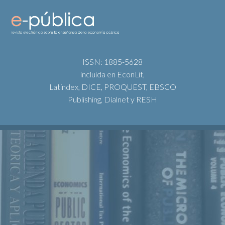
ISSN: 1885-5628
incluida en EconLit,
Latindex, DICE, PROQUEST, EBSCO
Publishing, Dialnet y RESH