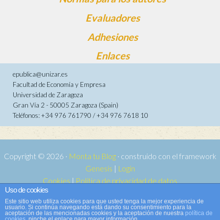
Evaluadores
Adhesiones
Enlaces
epublica@unizar.es
Facultad de Economía y Empresa
Universidad de Zaragoza
Gran Vía 2 - 50005 Zaragoza (Spain)
Teléfonos: +34 976 761790 / +34 976 7618 10
Copyright © 2026 ·
Monta tu Blog
· construido con el framework
Genesis
|
Login
Cookies
|
Política de privacidad de datos
Uso de cookies
Copyright © 2026 ·
Tema para e-publica 2
on
Genesis Framework
·
Este sitio web utiliza cookies para que usted tenga la mejor experiencia de
WordPress
·
Acceder
usuario. Si continúa navegando está dando su consentimiento para la
aceptación de las mencionadas cookies y la aceptación de nuestra
política de
cookies
, pinche el enlace para mayor información.