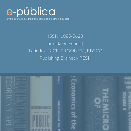
ISSN: 1885-5628
incluida en EconLit,
Latindex, DICE, PROQUEST, EBSCO
Publishing, Dialnet y RESH