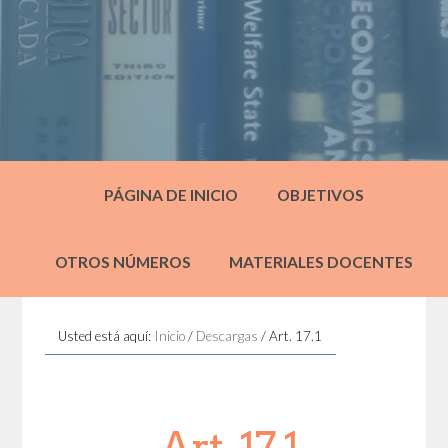
PÁGINA DE INICIO
OBJETIVOS
OTROS NÚMEROS
MATERIALES DOCENTES
Usted está aquí:
Inicio
/
Descargas
/
Art. 17.1
Art. 17.1