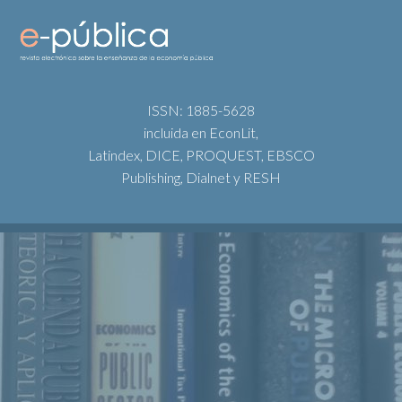
ISSN: 1885-5628
incluida en EconLit,
Latindex, DICE, PROQUEST, EBSCO
Publishing, Dialnet y RESH