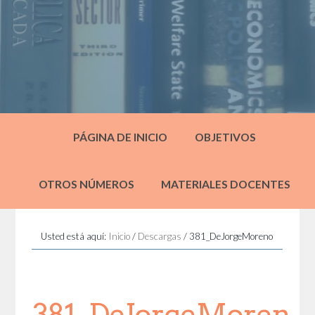
PÁGINA DE INICIO
OBJETIVOS
OTROS NÚMEROS
MATERIALES DOCENTES
Usted está aquí:
Inicio
/
Descargas
/
381_DeJorgeMoreno
381_DeJorgeMoren