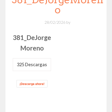
o
28/02/2026
by
381_DeJorge
Moreno
325
Descargas
¡Descarga ahora!