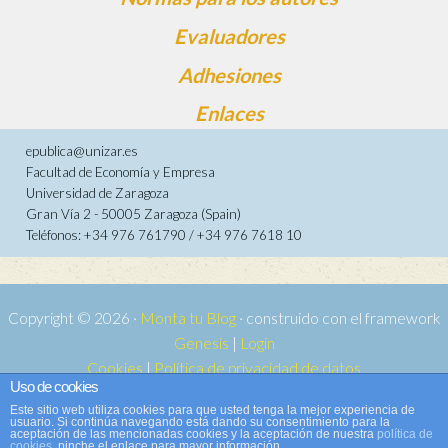
Evaluadores
Adhesiones
Enlaces
epublica@unizar.es
Facultad de Economía y Empresa
Universidad de Zaragoza
Gran Vía 2 - 50005 Zaragoza (Spain)
Teléfonos: +34 976 761790 / +34 976 7618 10
Copyright © 2026 ·
Monta tu Blog
· construido con el framework
Genesis
|
Login
Cookies
|
Política de privacidad de datos
Uso de cookies
Copyright © 2026 ·
Tema para e-publica 2
on
Genesis Framework
·
Este sitio web utiliza cookies para que usted tenga la mejor experiencia de
WordPress
·
Acceder
usuario. Si continúa navegando está dando su consentimiento para la
aceptación de las mencionadas cookies y la aceptación de nuestra
política de
cookies
, pinche el enlace para mayor información.