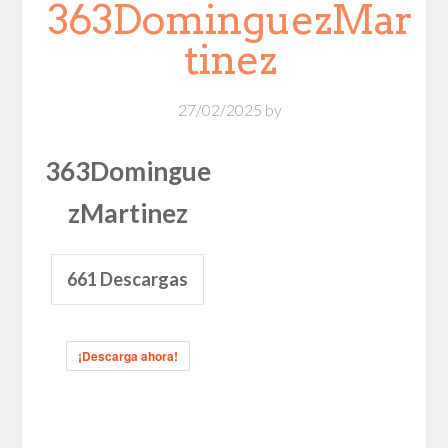
363DominguezMar
tinez
27/02/2025
by
363Domingue
zMartinez
661
Descargas
¡Descarga ahora!