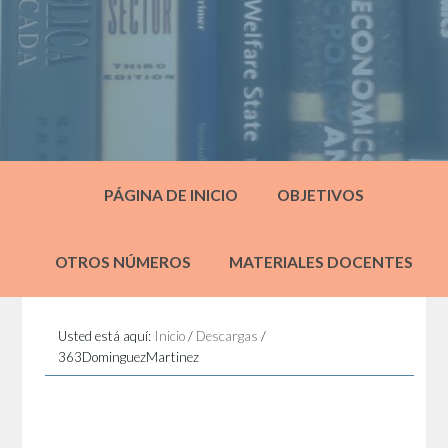
PÁGINA DE INICIO
OBJETIVOS
OTROS NÚMEROS
MATERIALES DOCENTES
Usted está aquí:
Inicio
/
Descargas
/
363DominguezMartinez