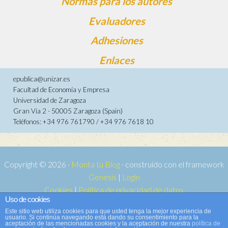
Normas para los autores
Evaluadores
Adhesiones
Enlaces
epublica@unizar.es
Facultad de Economía y Empresa
Universidad de Zaragoza
Gran Vía 2 - 50005 Zaragoza (Spain)
Teléfonos: +34 976 761790 / +34 976 7618 10
Copyright © 2026 ·
Monta tu Blog
· construido con el framework
Genesis
|
Login
Cookies
|
Política de privacidad de datos
Uso de cookies
Copyright © 2026 ·
Tema para e-publica 2
on
Genesis Framework
·
Este sitio web utiliza cookies para que usted tenga la mejor experiencia de
WordPress
·
Acceder
usuario. Si continúa navegando está dando su consentimiento para la
aceptación de las mencionadas cookies y la aceptación de nuestra
política de