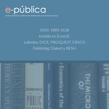
ISSN: 1885-5628
incluida en EconLit,
Latindex, DICE, PROQUEST, EBSCO
Publishing, Dialnet y RESH