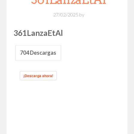
27/02/2025
by
361LanzaEtAl
704
Descargas
¡Descarga ahora!