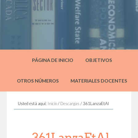
PÁGINA DE INICIO
OBJETIVOS
OTROS NÚMEROS
MATERIALES DOCENTES
Usted está aquí:
Inicio
/
Descargas
/
361LanzaEtAl
361LanzaEtAl