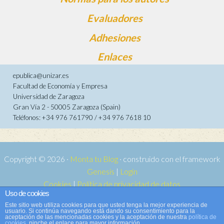
Evaluadores
Adhesiones
Enlaces
epublica@unizar.es
Facultad de Economía y Empresa
Universidad de Zaragoza
Gran Vía 2 - 50005 Zaragoza (Spain)
Teléfonos: +34 976 761790 / +34 976 7618 10
Copyright © 2026 ·
Monta tu Blog
· construido con el framework
Genesis
|
Login
Cookies
|
Política de privacidad de datos
Uso de cookies
Copyright © 2026 ·
Tema para e-publica 2
on
Genesis Framework
·
Este sitio web utiliza cookies para que usted tenga la mejor experiencia de
WordPress
·
Acceder
usuario. Si continúa navegando está dando su consentimiento para la
aceptación de las mencionadas cookies y la aceptación de nuestra
política de
cookies
, pinche el enlace para mayor información.