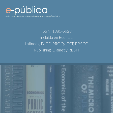
ISSN: 1885-5628
incluida en EconLit,
Latindex, DICE, PROQUEST, EBSCO
Publishing, Dialnet y RESH